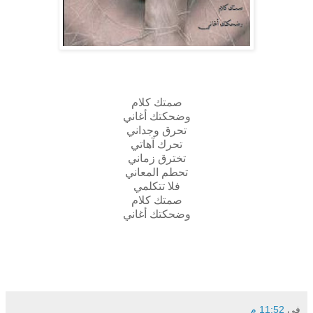
صمتك كلام
وضحكتك أغاني
تحرق وجداني
تحرك آهاتي
تخترق زماني
تحطم المعاني
فلا تتكلمي
صمتك كلام
وضحكتك أغاني
في
11:52 م