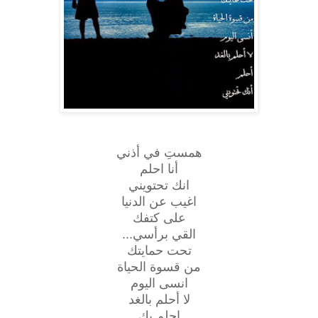
همستِ في أذني
أنا احلم
انك تحتويني
اغيب عن الدنيا
على كتفك
القي برأسي
...
تحت حمايتك
من قسوة الحياة
انسى اليوم
لا أحلم بالغد
احلم بك