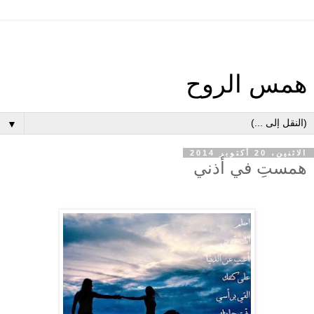
همس الروح
▼
الاثنين، 20 أكتوبر 2014
همستِ في أذني