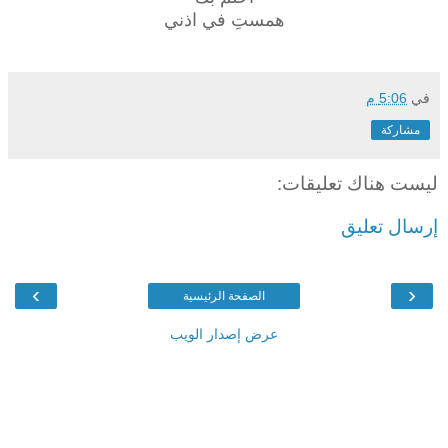
همستِ في اذني
في
5:06 م
مشاركة
ليست هناك تعليقات:
إرسال تعليق
›
‹
الصفحة الرئيسية
عرض إصدار الويب